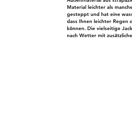
Außenmaterial aus strapaz
Material leichter als manche
gesteppt und hat eine was
dass Ihnen leichter Regen 
können. Die vielseitige Ja
nach Wetter mit zusätzlic
Widerrufsbelehru
AGB
Impressum
Datenschutz