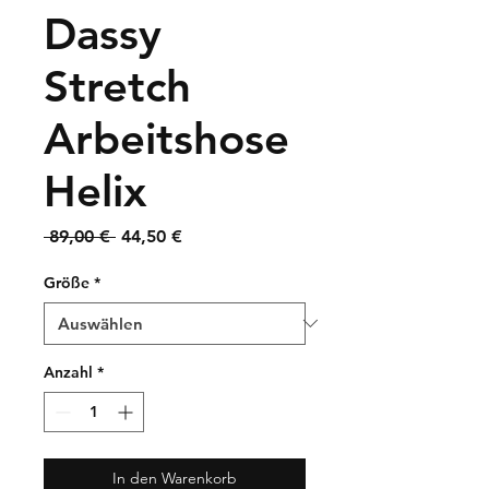
Dassy
Stretch
Arbeitshose
Helix
Standardpreis
Sale-
 89,00 € 
44,50 €
Preis
Größe
*
Anzahl
*
In den Warenkorb