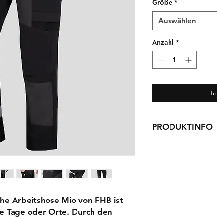
Größe
*
Auswählen
Anzahl
*
I
PRODUKTINFO
Schlanke Passfo
ergonomischer Sc
4-Wege Stretch M
Bewegungsfreihe
atmungsaktiv
hoher Bund am R
sche Arbeitshose Mio von FHB ist
Zollstocktasche
e Tage oder Orte. Durch den
Stifttasche