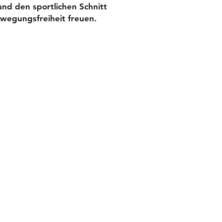
und den sportlichen Schnitt
Messertasche
ewegungsfreiheit freuen.
YKK-Markenreißv
65% Polyester /
4-Wege Stretch, 
Polyurethan / 9%
ng
arbeitskleidung augsburg
Wilhelm-März-Str. 1
86356 Neusäß
Tel.: +49 (0) 821 71058060
info@arbeitskleidung-augsburg.de