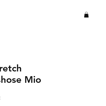
retch
shose Mio
dpreis
Sale-
€
Preis