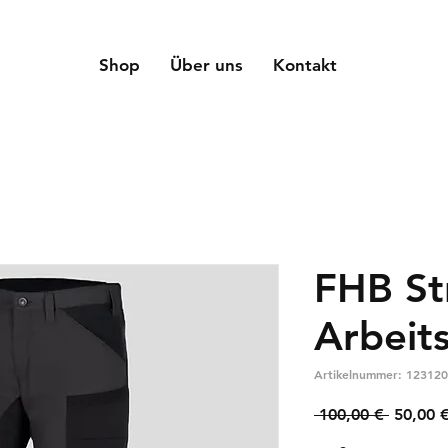
Shop
Über uns
Kontakt
FHB St
Arbeit
Artikelnummer: 123120
Standar
 100,00 € 
50,00 