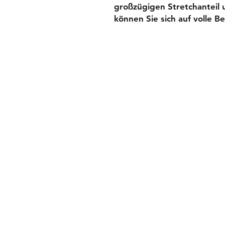
großzügigen Stretchanteil 
können Sie sich auf volle B
Widerrufsbelehru
AGB
Impressum
Datenschutz