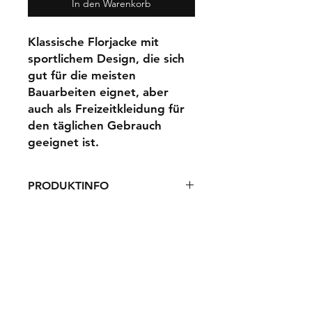
In den Warenkorb
Klassische Florjacke mit
sportlichem Design, die sich
gut für die meisten
Bauarbeiten eignet, aber
auch als Freizeitkleidung für
den täglichen Gebrauch
geeignet ist.
PRODUKTINFO
Klassischer Polstoff
Ergonomisch geformtes
Rückenteil und Manschetten mit
Daumengriff
Widerrufsbelehrung
2-Wege-Vision-Reißverschluss in
AGB
der vorderen Mitte
Impressum
Ripstop-Brusttasche mit