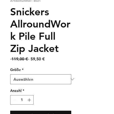
Artikelnummer: 8021
Snickers
AllroundWor
k Pile Full
Zip Jacket
Standardpreis
Sale-
 119,00 € 
59,50 €
Preis
Größe
*
Anzahl
*